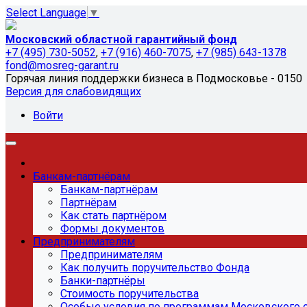
Select Language
▼
Московский областной гарантийный фонд
+7 (495) 730-5052
,
+7 (916) 460-7075
,
+7 (985) 643-1378
fond@mosreg-garant.ru
Горячая линия поддержки бизнеса в Подмосковье - 0150
Версия для слабовидящих
Войти
Банкам-партнёрам
Банкам-партнёрам
Партнёрам
Как стать партнёром
Формы документов
Предпринимателям
Предпринимателям
Как получить поручительство Фонда
Банки-партнёры
Стоимость поручительства
Особые условия по программам Московского 