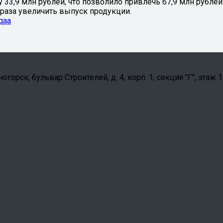
 33,9 млн рублей, что позволило привлечь 67,9 млн рубле
раза увеличить выпуск продукции.
qaa
орск, бульвар Строителей, д. 4, корп. 1, секция "Г", этаж 1