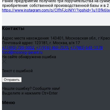
Ранее предприятие получило три поручительства на сумму
приобретения собственной производственной базы и в 2 
https://www.instagram.com/p/CIfhFJciNIY/?igshid=1u1l3fk6lx
Контакты
Адрес места нахождения: 143401, Московская обл., г.Красног
Почтовый адрес: 123181, г. Москва, а/я 17
+7 (495) 730-5052
,
+7 (916) 460-7075
,
+7 (985) 643-1378
fond@mosreg-garant.ru
На сайте обнаружена ошибка
Текст с ошибкой
Нашли ошибку? Сообщите нам!
Выделите и нажмите Ctr+Enter
Меню